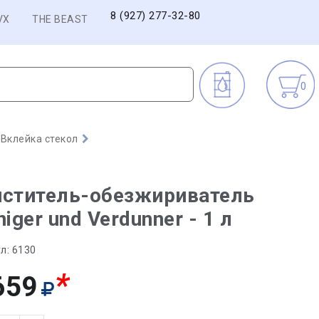
8 (927) 277-32-80
VX
THE BEAST
0
Вклейка стекол
иститель-обезжириватель
niger und Verdunner - 1 л
л:
6130
*
659