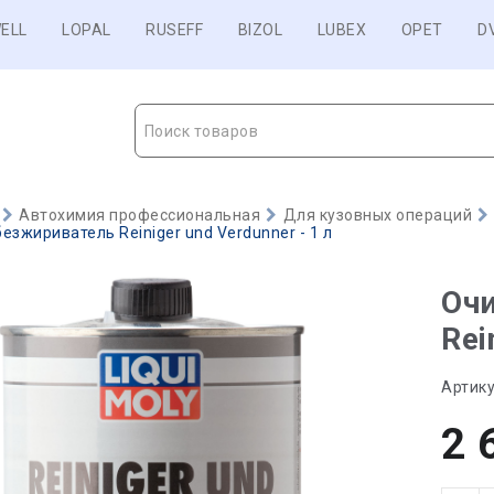
ELL
LOPAL
RUSEFF
BIZOL
LUBEX
OPET
D
Поиск товаров
Автохимия профессиональная
Для кузовных операций
езжириватель Reiniger und Verdunner - 1 л
Оч
Rei
Артику
2 