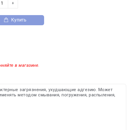
+
Купить
чняйте в магазине.
рактерные загрязнения, ухудшающие адгезию. Может
именять методом смывания, погружения, распыления,